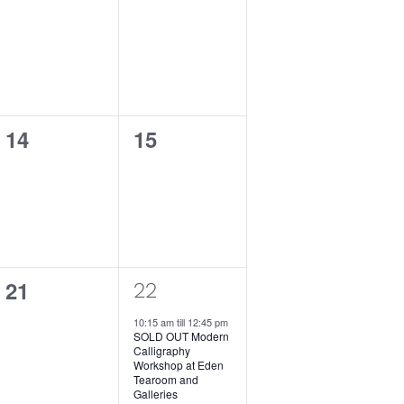
i
e
e
s
s
g
v
v
,
,
a
e
e
t
n
n
i
0
0
14
15
t
t
o
e
e
s
s
n
v
v
,
,
e
e
n
n
0
21
t
t
1
22
e
s
s
e
10:15 am
till
12:45 pm
SOLD OUT Modern
v
,
,
v
Calligraphy
Workshop at Eden
e
e
Tearoom and
Galleries